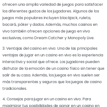
ofrecen una amplia variedad de juegos para satisfacer
los diferentes gustos de los jugadores. Algunos de los
juegos más populares incluyen blackjack, ruleta,
bacará, póker y dados. Además, muchos casinos en
vivo también ofrecen opciones de juego en vivo
exclusivas, como Dream Catcher y Monopoly Live.
3. Ventajas del casino en vivo: Una de las principales
ventajas de jugar en un casino en vivo es la experiencia
interactiva y social que ofrece. Los jugadores pueden
disfrutar de la emoción de un casino físico sin tener que
salir de su casa. Además, los juegos en vivo suelen ser
más transparentes y seguros que los juegos de casino
tradicionales.
4. Consejos para jugar en un casino en vivo: Para
maximizar tus posibilidades de ganar en un casino en