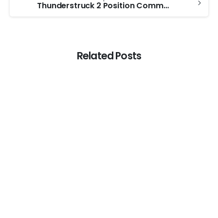
Thunderstruck 2 Position Comment Have fun with the 100 percent Black Widow online slot machine free Demo Game & Gambling enterprise Incentives
Related Posts
-
5