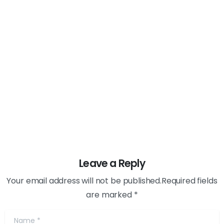
5
Why players prefer jackpot slots and
how casino games enhance overall
experience
April 21, 2026
Leave a Reply
Your email address will not be published.Required fields
are marked *
Name
*