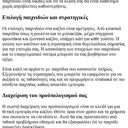
παιχνιδιού είναι δίκαιες και ότι τα κέρδη σας θα είναι διαθέσιμα
χωρίς απρόβλεπτες καθυστερήσεις.
Επιλογή παιχνιδιών και στρατηγικές
Οι επιλογές παιχνιδιών στα καζίνο είναι αμέτρητες. Από κλασικά
παιχνίδια όπως η ρουλέτα και το μπλακτζάκ, μέχρι σύγχρονα
φρουτάκια και ζωντανά καζίνο, υπάρχει κάτι για κάθε γούστο. Η
γνώση των κανόνων και η στρατηγική είναι θεμελιώδους σημασίας
για την επιτυχία σας. Η κατανόηση των στοιχείων του παιχνιδιού
και το επαγγελματικό πνεύμα μπορούν να σας βοηθήσουν στο
τζόγο.
Είναι καλό να αρχίσετε με παιχνίδια που κατανοείτε πλήρως.
Εξερευνήστε τις στρατηγικές που μπορείτε να εφαρμόσετε για να
αυξήσετε τις πιθανότητές σας και να προχωρήσετε σταδιακά σε πιο
σύνθετα παιχνίδια, καθώς αποκτάτε εμπειρία.
Διαχείριση του προϋπολογισμού σας
Η σωστή διαχείριση του προϋπολογισμού είναι το κλειδί για μια
θετική εμπειρία στα καζίνο. Θέστε όρια στον χρόνο και τα χρήματα
που σκοπεύετε να επενδύσετε. Αυτό θα σας προστατεύσει από
πιθανά προβλήματα εθισμού και θα εξασφαλίσει ότι το παιχνίδι
παραμένει διασκέδαση.