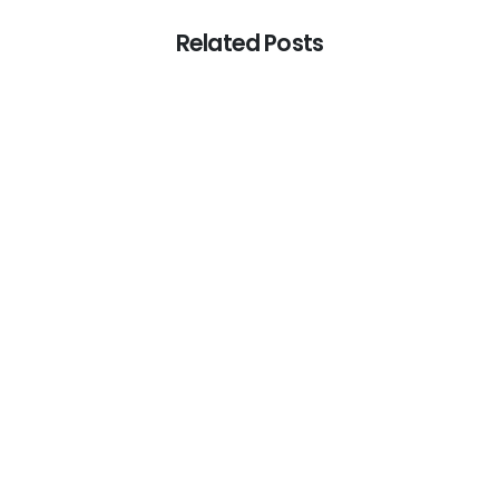
Related Posts
-
Uncategorized
The Evolution of Live
Dealer Casinos