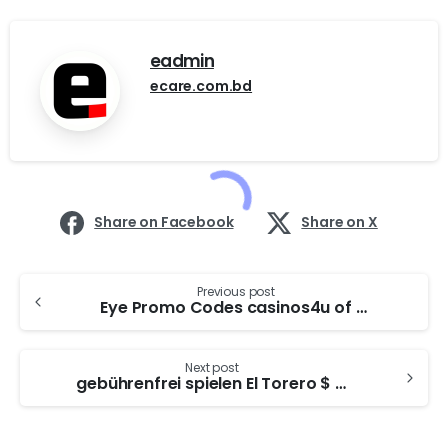
eadmin
ecare.com.bd
Share on Facebook
Share on X
Previous post
Eye Promo Codes casinos4u of Horus Slot: Unlock Ägyptens legendäre Freispiele
Next post
gebührenfrei spielen El Torero $ 1 Kaution im Webbrowser