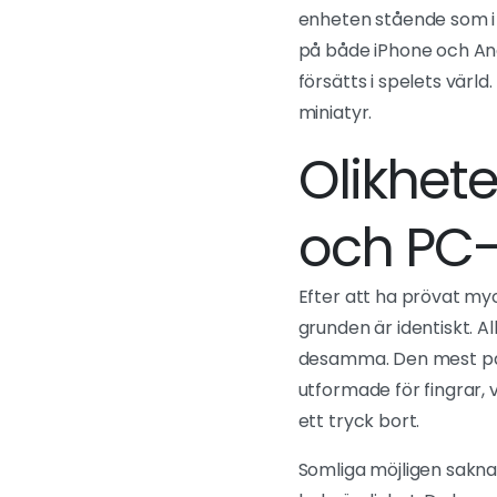
enheten stående som i l
på både iPhone och And
försätts i spelets värl
miniatyr.
Olikhet
och PC-
Efter att ha prövat myc
grunden är identiskt. A
desamma. Den mest påta
utformade för fingrar, v
ett tryck bort.
Somliga möjligen sakna