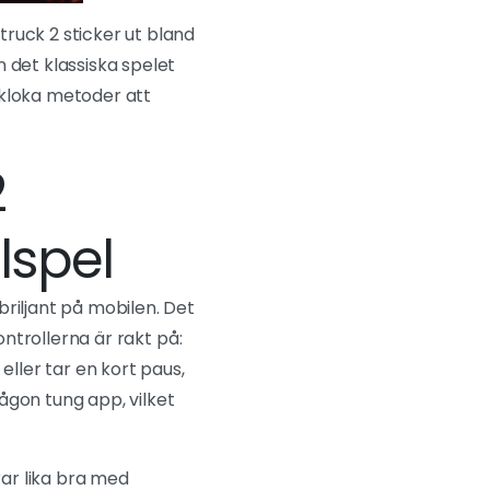
ruck 2 sticker ut bland
 det klassiska spelet
 kloka metoder att
2
lspel
riljant på mobilen. Det
ontrollerna är rakt på:
eller tar en kort paus,
ågon tung app, vilket
rar lika bra med