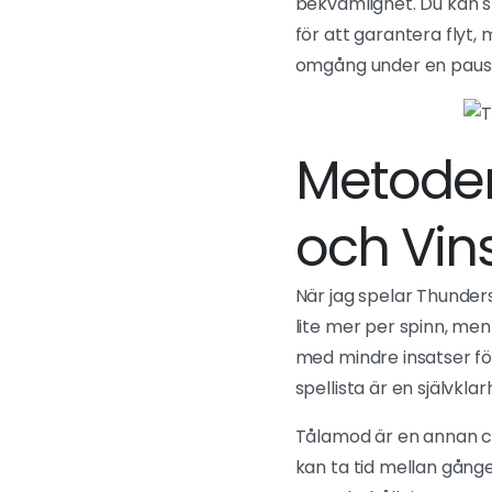
bekvämlighet. Du kan sp
för att garantera flyt,
omgång under en paus d
Metoder
och Vin
När jag spelar Thunderst
lite mer per spinn, me
med mindre insatser för
spellista är en självkla
Tålamod är en annan c
kan ta tid mellan gånge