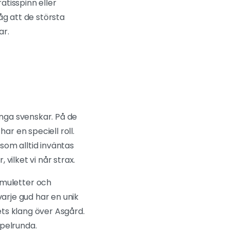
tisspinn eller
åg att de största
ar.
nga svenskar. På de
ar en speciell roll.
som alltid inväntas
vilket vi når strax.
muletter och
varje gud har en unik
ts klang över Asgård.
spelrunda.