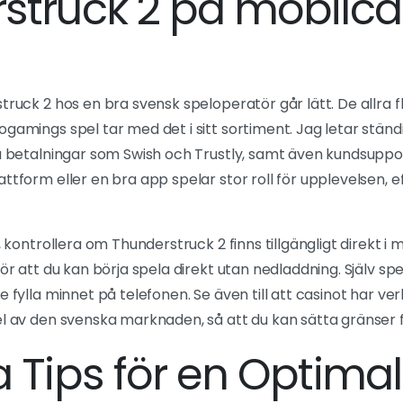
struck 2 på mobilca
truck 2 hos en bra svensk speloperatör går lätt. De allra 
gamings spel tar med det i sitt sortiment. Jag letar ständ
ra betalningar som Swish och Trustly, samt även kundsuppo
ttform eller en bra app spelar stor roll för upplevelsen,
, kontrollera om Thunderstruck 2 finns tillgängligt direkt i
ör att du kan börja spela direkt utan nedladdning. Själv spel
 fylla minnet på telefonen. Se även till att casinot har ver
l av den svenska marknaden, så att du kan sätta gränser fö
 Tips för en Optimal