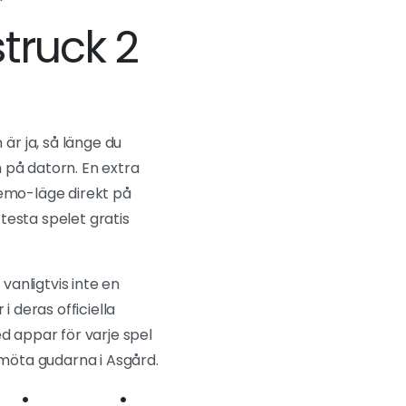
truck 2
r ja, så länge du
 på datorn. En extra
demo-läge direkt på
 testa spelet gratis
anligtvis inte en
i deras officiella
d appar för varje spel
 möta gudarna i Asgård.