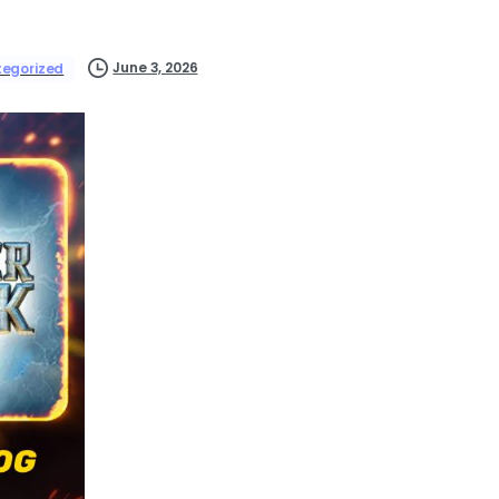
June 3, 2026
egorized