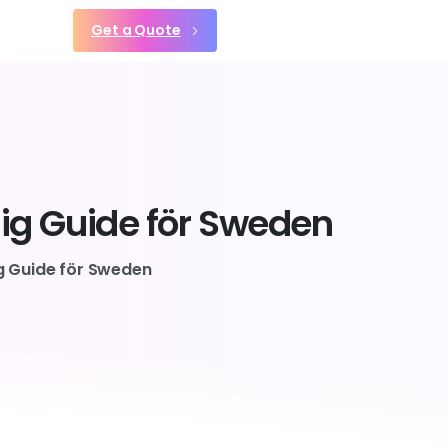
Get a Quote
ig
Guide
för
Sweden
g Guide för Sweden