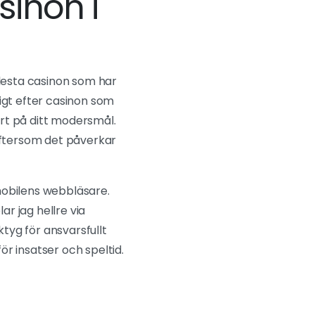
sinon i
flesta casinon som har
igt efter casinon som
rt på ditt modersmål.
 eftersom det påverkar
 mobilens webbläsare.
ar jag hellre via
ktyg för ansvarsfullt
r insatser och speltid.