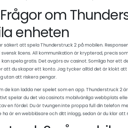
 Frågor om Thunders
la enheten
 säkert att spela Thunderstruck 2 på mobilen. Responsen ä
 svensk licens. All kommunikation är krypterad, precis som
 kan spela gratis. Det avgörs av casinot. Somliga har ett 
r att du skapar ett konto. Jag tycker alltid det är klokt att
ig utan att riskera pengar.
m de kan ladda ner spelet som en app. Thunderstruck 2 är v
ivt spelar du det via casinots mobilvänliga webbplats eller 
av en fördel. Du är tvungen inte proppa full din telefon me
e ha är en webbläsare och ditt inlogg, sedan är du klar att