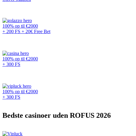
100% op til €2000
+ 200 FS + 20€ Free Bet
100% op til €2000
+ 300 FS
100% op til €2000
+ 300 FS
Bedste casinoer uden ROFUS 2026