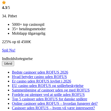
4.3
/5
34. Pitbet
5000+ top casinospil
35+ betalingsmetoder
Mobilapp tilgængelig
225% op til 4500€
Spil Nu!
Indholdsfortegnelse
Udvid
Bedste casinoer uden ROFUS 2026
Hvad betyder casino uden ROFUS
Er casino uden ROFUS lovligt i 2026
EU casino uden ROFUS og spillerbeskyttelse
Sammenligning af casinoer uden og med ROFUS
Fordele og ulemper ved at spille uden ROFUS
Top 5 casinoer uden ROFUS for danske spillere
Online casinoer uden ROFUS – hvordan fungerer det?
Casinoer uden ROFUS – hvem vil være interesseret?