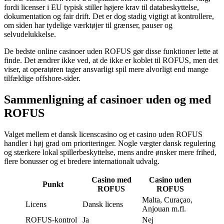
fordi licenser i EU typisk stiller højere krav til databeskyttelse,
dokumentation og fair drift. Det er dog stadig vigtigt at kontrollere,
om siden har tydelige værktøjer til grænser, pauser og
selvudelukkelse.
De bedste online casinoer uden ROFUS gør disse funktioner lette at
finde. Det ændrer ikke ved, at de ikke er koblet til ROFUS, men det
viser, at operatøren tager ansvarligt spil mere alvorligt end mange
tilfældige offshore-sider.
Sammenligning af casinoer uden og med
ROFUS
Valget mellem et dansk licenscasino og et casino uden ROFUS
handler i høj grad om prioriteringer. Nogle vægter dansk regulering
og stærkere lokal spillerbeskyttelse, mens andre ønsker mere frihed,
flere bonusser og et bredere internationalt udvalg.
Casino med
Casino uden
Punkt
ROFUS
ROFUS
Malta, Curaçao,
Licens
Dansk licens
Anjouan m.fl.
ROFUS-kontrol
Ja
Nej