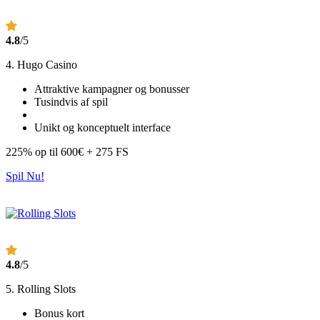
4.8
/5
4. Hugo Casino
Attraktive kampagner og bonusser
Tusindvis af spil
Unikt og konceptuelt interface
225% op til 600€ + 275 FS
Spil Nu!
4.8
/5
5. Rolling Slots
Bonus kort