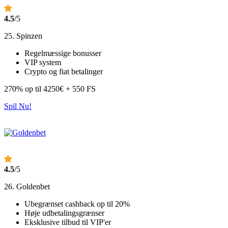
4.5
/5
25. Spinzen
Regelmæssige bonusser
VIP system
Crypto og fiat betalinger
270% op til 4250€ + 550 FS
Spil Nu!
4.5
/5
26. Goldenbet
Ubegrænset cashback op til 20%
Høje udbetalingsgrænser
Eksklusive tilbud til VIP'er