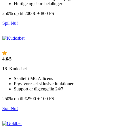
Hurtige og sikre betalinger
250% op til 2000€ + 800 FS
Spil Nu!
4.6
/5
18. Kudosbet
Skattefri MGA-licens
Prøv vores eksklusive funktioner
Support er tilgængelig 24/7
250% op til €2500 + 100 FS
Spil Nu!