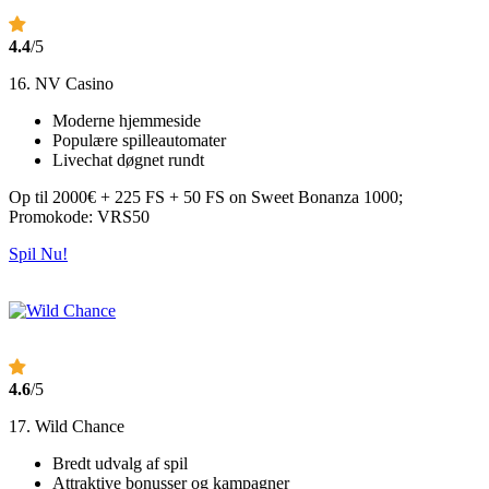
4.4
/5
16. NV Casino
Moderne hjemmeside
Populære spilleautomater
Livechat døgnet rundt
Op til 2000€ + 225 FS + 50 FS on Sweet Bonanza 1000;
Promokode: VRS50
Spil Nu!
4.6
/5
17. Wild Chance
Bredt udvalg af spil
Attraktive bonusser og kampagner