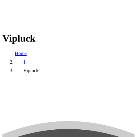
Vipluck
Home
1
Vipluck