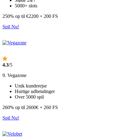
Støtte 24/7
5000+ slots
250% op til €2200 + 200 FS
Spil Nu!
4.3
/5
9. Vegazone
Unik kunderejse
Hurtige udbetalinger
Over 5000 spil
260% op til 2600€ + 260 FS
Spil Nu!