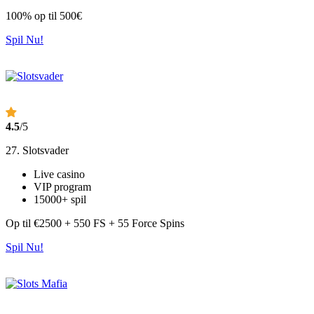
100% op til 500€
Spil Nu!
4.5
/5
27. Slotsvader
Live casino
VIP program
15000+ spil
Op til €2500 + 550 FS + 55 Force Spins
Spil Nu!