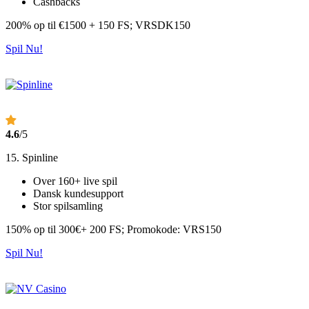
Cashbacks
200% op til €1500 + 150 FS; VRSDK150
Spil Nu!
4.6
/5
15. Spinline
Over 160+ live spil
Dansk kundesupport
Stor spilsamling
150% op til 300€+ 200 FS; Promokode: VRS150
Spil Nu!