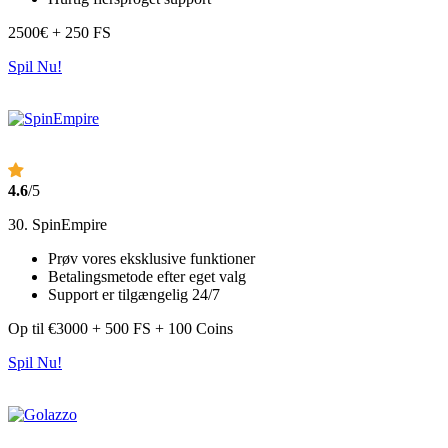
2500€ + 250 FS
Spil Nu!
4.6
/5
30. SpinEmpire
Prøv vores eksklusive funktioner
Betalingsmetode efter eget valg
Support er tilgængelig 24/7
Op til €3000 + 500 FS + 100 Coins
Spil Nu!