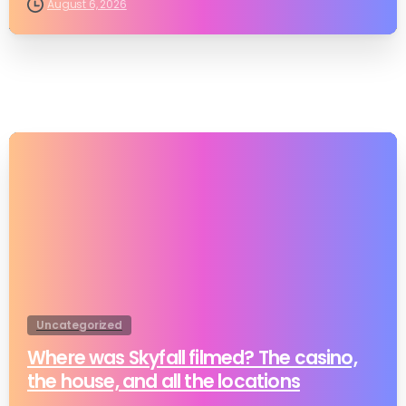
August 6, 2026
0
Uncategorized
Where was Skyfall filmed? The casino,
the house, and all the locations