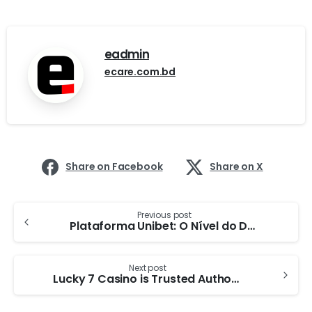
eadmin
ecare.com.bd
Share on Facebook
Share on X
Previous post
Plataforma Unibet: O Nível do Design Iconográfico Reconhecida por um Designer Português
Next post
Lucky 7 Casino is Trusted Authorized and Always Engaging in Canada