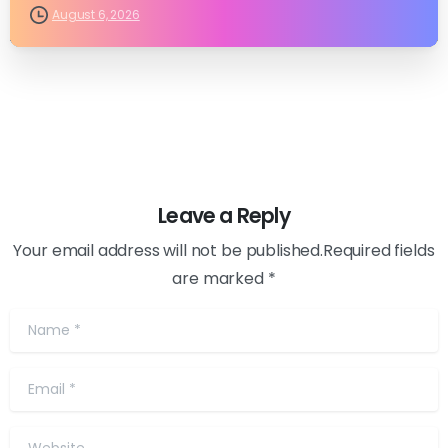
August 6, 2026
Leave a Reply
Your email address will not be published.Required fields
are marked *
Name
*
Email
*
Website