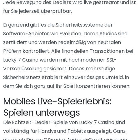
Jede Bewegung des Dealers wird live gestreamt und ist
für Sie jederzeit überprüfbar.
Ergänzend gibt es die Sicherheitssysteme der
Software-Anbieter wie Evolution. Deren Studios sind
zertifiziert und werden regelmäßig von neutralen
Prüfern kontrolliert. Alle finanziellen Transaktionen bei
Lucky 7 Casino werden mit hochmoderner SSL-
Verschlüsselung gesichert. Dieses mehrstufige
Sicherheitsnetz etabliert ein zuverlässiges Umfeld, in
dem Sie sich ganz auf Ihr Spiel konzentrieren können.
Mobiles Live-Spielerlebnis:
Spielen unterwegs
Die Echtzeit-Dealer-Spiele von Lucky 7 Casino sind
vollständig für Handys und Tablets ausgelegt. Ganz
gleich ob Sie ein iOS- oder Android-Gerät einsetzen,