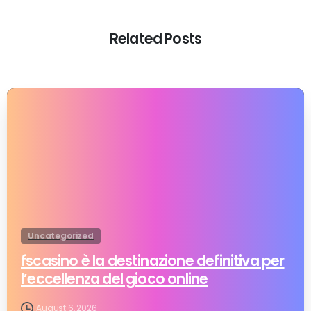
Related Posts
0
Uncategorized
fscasino è la destinazione definitiva per
l’eccellenza del gioco online
August 6, 2026