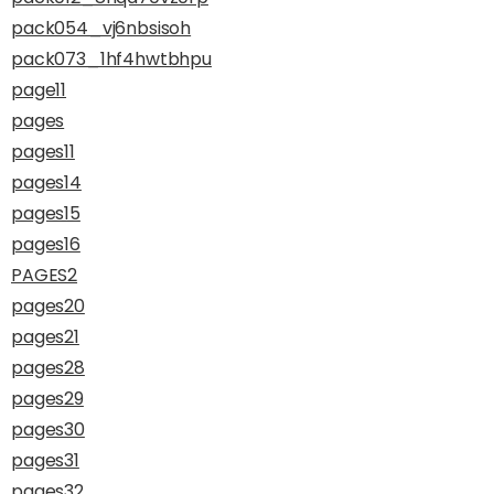
pack054_vj6nbsisoh
pack073_1hf4hwtbhpu
page11
pages
pages11
pages14
pages15
pages16
PAGES2
pages20
pages21
pages28
pages29
pages30
pages31
pages32