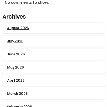
No comments to show.
Archives
August 2026
July 2026
June 2026
May 2026
April 2026
March 2026
February 2026