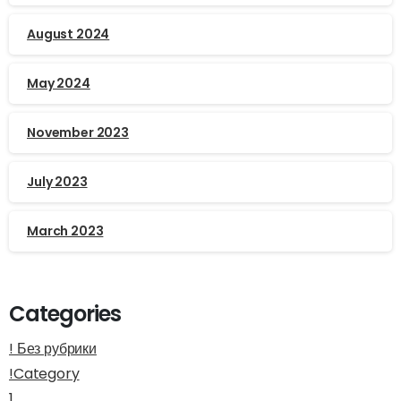
August 2024
May 2024
November 2023
July 2023
March 2023
Categories
! Без рубрики
!Category
1