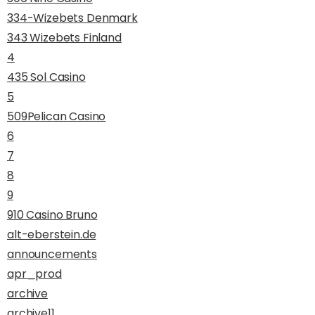
334-Wizebets Denmark
343 Wizebets Finland
4
435 Sol Casino
5
509Pelican Casino
6
7
8
9
910 Casino Bruno
alt-eberstein.de
announcements
apr_prod
archive
archive11