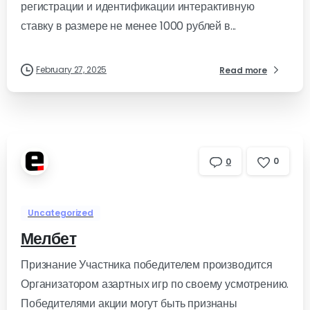
регистрации и идентификации интерактивную
ставку в размере не менее 1000 рублей в...
February 27, 2025
Read more
0
0
Uncategorized
Мелбет
Признание Участника победителем производится
Организатором азартных игр по своему усмотрению.
Победителями акции могут быть признаны