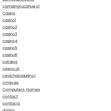
campingrucahue.cl
Casino
casino1
casino2
casino3
casino4
casino5
casino6
catalog
ceeco.pt
cevichazoquilin.cl
cmgv.es
Computers, Games
contact
contacts
dating