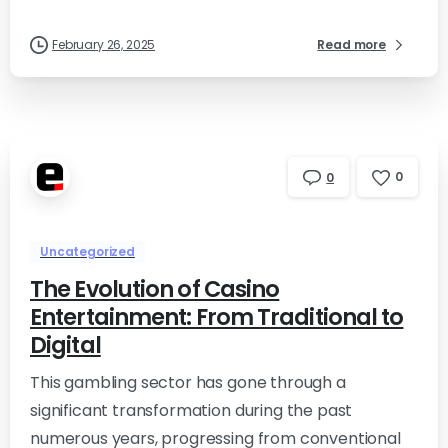
February 26, 2025
Read more
0
0
Uncategorized
The Evolution of Casino
Entertainment: From Traditional to
Digital
This gambling sector has gone through a
significant transformation during the past
numerous years, progressing from conventional