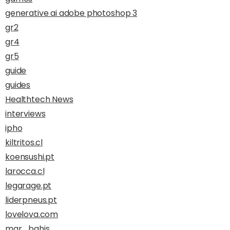
generative ai adobe photoshop 3
gr2
gr4
gr5
guide
guides
Healthtech News
interviews
ipho
kiltritos.cl
koensushi.pt
larocca.cl
legarage.pt
liderpneus.pt
lovelova.com
mar_bahis