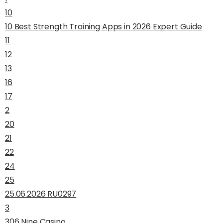
10
10 Best Strength Training Apps in 2026 Expert Guide
11
12
13
16
17
2
20
21
22
24
25
25.06.2026 RU0297
3
306 Nine Casino