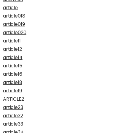
article
article018
article019
article020
article11
article12
article14
article15
article16
article18
article19
ARTICLE2
article23
article32
article33
article34