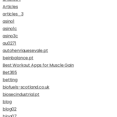
Articles
articles_3
asino1
asino1c
asino3c
au0271
autohenriquesevale.pt
beinbalance.pt
Best Workout Apps for Muscle Gain
Bet365
betting
biofuels-scotland.co.uk
biosecindustrial.pt
blog
blog02
blog07