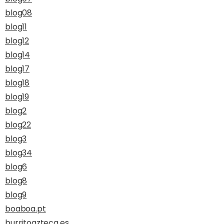
blog08
blog11
blog12
blog14
blog17
blog18
blog19
blog2
blog22
blog3
blog34
blog6
blog8
blog9
boaboa.pt
burritoazteca.es