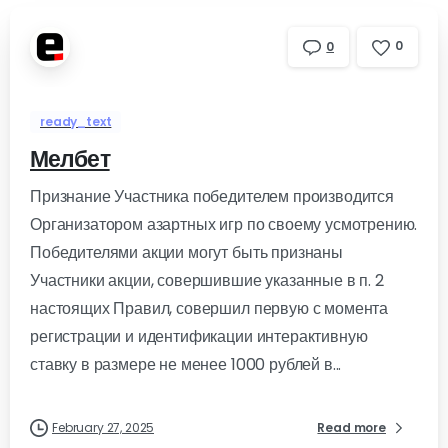
0
0
ready_text
Мелбет
Признание Участника победителем производится
Организатором азартных игр по своему усмотрению.
Победителями акции могут быть признаны
Участники акции, совершившие указанные в п. 2
настоящих Правил, совершил первую с момента
регистрации и идентификации интерактивную
ставку в размере не менее 1000 рублей в...
February 27, 2025
Read more