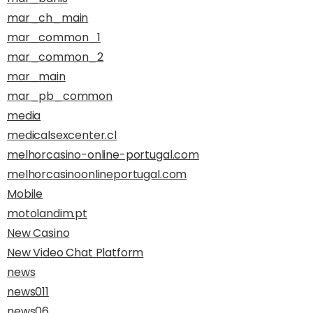
mar_ch_main
mar_common_1
mar_common_2
mar_main
mar_pb_common
media
medicalsexcenter.cl
melhorcasino-online-portugal.com
melhorcasinoonlineportugal.com
Mobile
motolandim.pt
New Casino
New Video Chat Platform
news
news011
news06