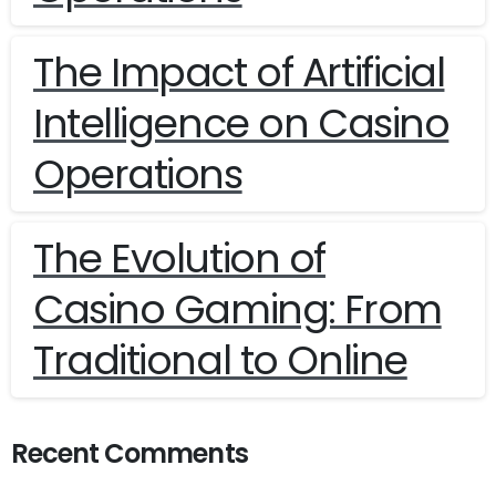
The Impact of Artificial
Intelligence on Casino
Operations
The Evolution of
Casino Gaming: From
Traditional to Online
Recent Comments