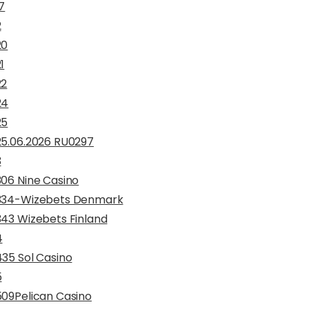
7
2
20
1
22
24
25
25.06.2026 RU0297
3
306 Nine Casino
334-Wizebets Denmark
343 Wizebets Finland
4
435 Sol Casino
5
509Pelican Casino