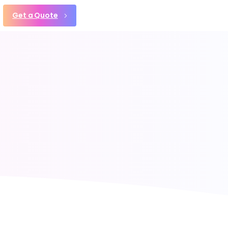
Get a Quote