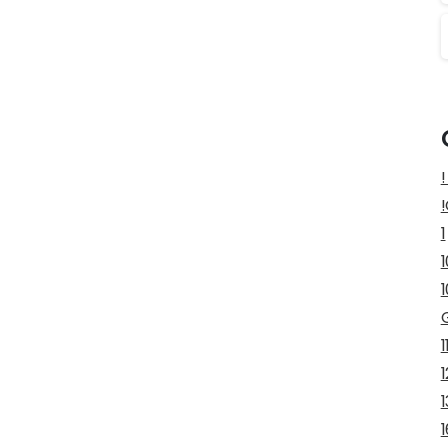
1
1
1
1
1
1