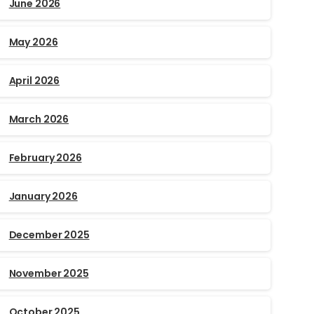
June 2026
May 2026
April 2026
March 2026
February 2026
January 2026
December 2025
November 2025
October 2025