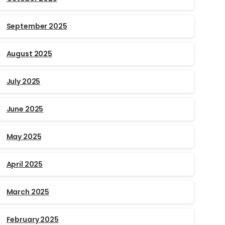
September 2025
August 2025
July 2025
June 2025
May 2025
April 2025
March 2025
February 2025