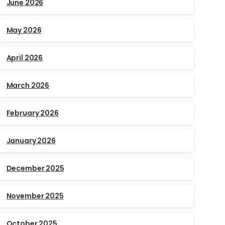
June 2026
May 2026
April 2026
March 2026
February 2026
January 2026
December 2025
November 2025
October 2025