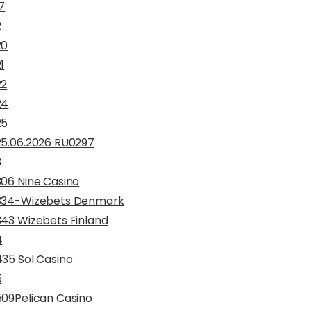
7
2
20
1
22
24
25
25.06.2026 RU0297
3
306 Nine Casino
334-Wizebets Denmark
343 Wizebets Finland
4
435 Sol Casino
5
509Pelican Casino