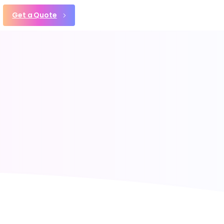
Get a Quote