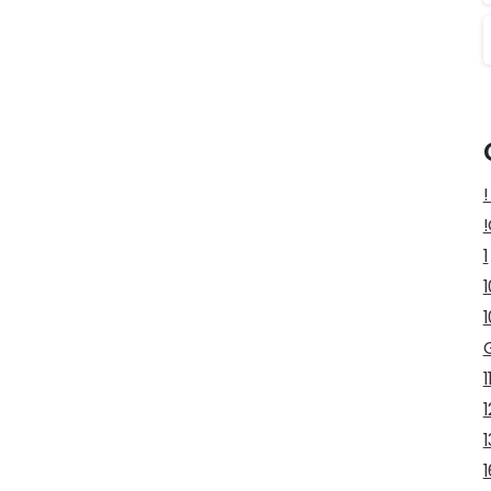
1
1
1
1
1
1