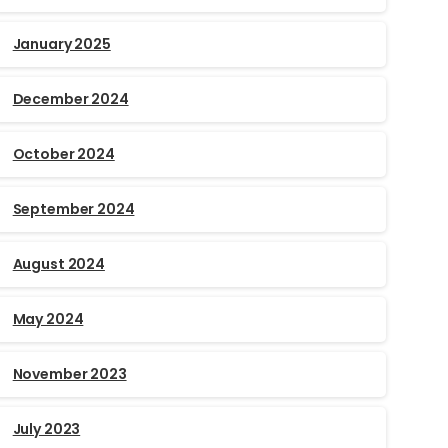
January 2025
December 2024
October 2024
September 2024
August 2024
May 2024
November 2023
July 2023