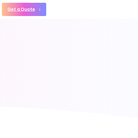
Get a Quote