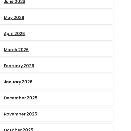
June 2026
May 2026
April 2026
March 2026
February 2026
January 2026
December 2025
November 2025
October 2025