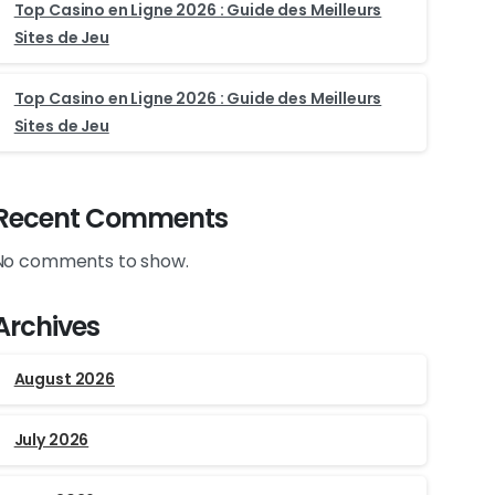
Top Casino en Ligne 2026 : Guide des Meilleurs
Sites de Jeu
Top Casino en Ligne 2026 : Guide des Meilleurs
Sites de Jeu
Recent Comments
No comments to show.
Archives
August 2026
July 2026