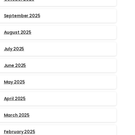
September 2025
August 2025
July 2025
June 2025
May 2025
April 2025
March 2025
February 2025