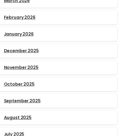
March 2026
February 2026
January 2026
December 2025
November 2025
October 2025
September 2025
August 2025
July 2025