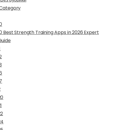
!Category
0
10 Best Strength Training Apps in 2026 Expert
Guide
1
2
3
6
7
2
20
1
22
24
25