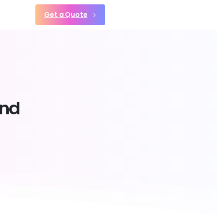
Get a Quote
and