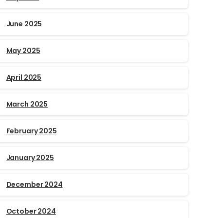
June 2025
May 2025
April 2025
March 2025
February 2025
January 2025
December 2024
October 2024