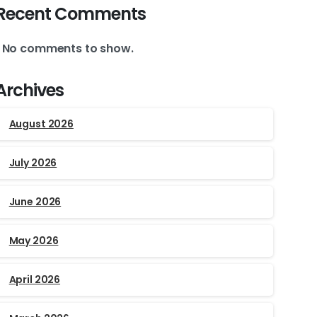
Recent Comments
No comments to show.
Archives
August 2026
July 2026
June 2026
May 2026
April 2026