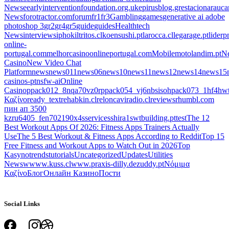
News
e
earlyinterventionfoundation.org.uk
epirusblog.gr
estacionarauca
News
forotractor.com
forum
fr1
fr3
Gambling
games
generative ai adobe
photoshop 3
gr2
gr4
gr5
guide
guides
Healthtech
News
interviews
ipho
kiltritos.cl
koensushi.pt
larocca.cl
legarage.pt
liderp
online-
portugal.com
melhorcasinoonlineportugal.com
Mobile
motolandim.pt
N
Casino
New Video Chat
Platform
news
news011
news06
news10
news11
news12
news14
news15
casinos-pt
nsfw-ai
Online
Casino
p
pack012_8nqa70vz0rp
pack054_vj6nbsisoh
pack073_1hf4hw
Καζίνο
ready_text
rehabkin.cl
reloncaviradio.cl
reviews
rhumbl.com
пин ап 3500
kz
ru6405_fen702190x4
s
services
shira1
swtbuilding.pt
test
The 12
Best Workout Apps Of 2026: Fitness Apps Trainers Actually
Use
The 5 Best Workout & Fitness Apps According to Reddit
Top 15
Free Fitness and Workout Apps to Watch Out in 2026
Top
Kasyno
trends
tutorials
Uncategorized
Updates
Utilities
News
w
www.kuss.cl
www.praxis-dilly.de
zuddy.pt
Νόμιμα
Καζίνο
Блог
Онлайн Казино
Пости
Social Links