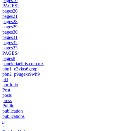
pages16
PAGES2
pages20
pages21
pages28
pages29
pages30
pages31
pages32
pages33
PAGES4
pages8
papeleriaeliris.com.mx
pbn1_e3vkts6gegp
pbn2_p9ugexr9wh9
pl3
portfolio
Post
posts
press
Public
publication
publications
q
r