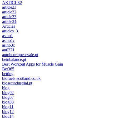
ARTICLE2
article23
article32
article33
article34
Articles
articles_3
asino1
asino1c
asino3c
au0271
autohenriquesevale.pt
beinbalance.pt
Best Workout Apps for Muscle Gain
Bet365
betting
biofuels-scotland.co.uk
biosecindustrial.pt
blog
blog02
blog07
blog08
blog11
blog12
blog14