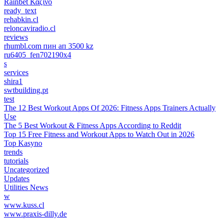
Rainbet Καζίνο
ready_text
rehabkin.cl
reloncaviradio.cl
reviews
rhumbl.com пин ап 3500 kz
ru6405_fen702190x4
s
services
shira1
swtbuilding.pt
test
The 12 Best Workout Apps Of 2026: Fitness Apps Trainers Actually
Use
The 5 Best Workout & Fitness Apps According to Reddit
Top 15 Free Fitness and Workout Apps to Watch Out in 2026
Top Kasyno
trends
tutorials
Uncategorized
Updates
Utilities News
w
www.kuss.cl
www.praxis-dilly.de