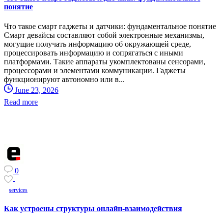
понятие
Что такое смарт гаджеты и датчики: фундаментальное понятие
Смарт девайсы составляют собой электронные механизмы,
могущие получать информацию об окружающей среде,
процессировать информацию и сопрягаться с иными
платформами. Такие аппараты укомплектованы сенсорами,
процессорами и элементами коммуникации. Гаджеты
функционируют автономно или в...
June 23, 2026
Read more
0
-
services
Как устроены структуры онлайн-взаимодействия