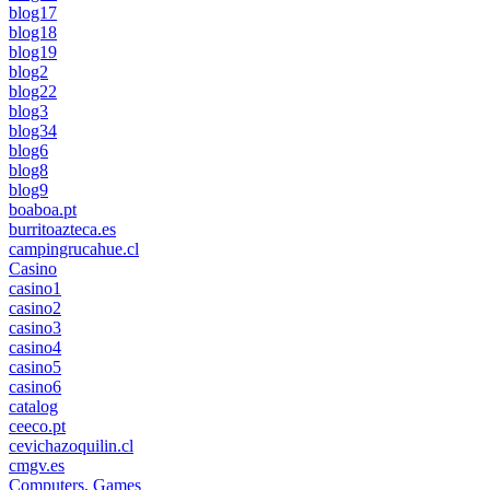
blog17
blog18
blog19
blog2
blog22
blog3
blog34
blog6
blog8
blog9
boaboa.pt
burritoazteca.es
campingrucahue.cl
Casino
casino1
casino2
casino3
casino4
casino5
casino6
catalog
ceeco.pt
cevichazoquilin.cl
cmgv.es
Computers, Games