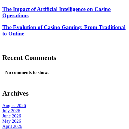
The Impact of Artificial Intelligence on Casino
Operations
The Evolution of Casino Gaming: From Traditional
to Online
Recent Comments
No comments to show.
Archives
August 2026
July 2026
June 2026
May 2026
April 2026