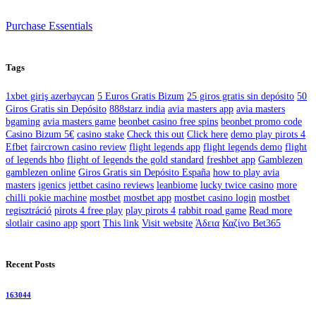
Purchase Essentials
Tags
1xbet giriş azerbaycan
5 Euros Gratis Bizum
25 giros gratis sin depósito
50
Giros Gratis sin Depósito
888starz india
avia masters app
avia masters
bgaming
avia masters game
beonbet casino free spins
beonbet promo code
Casino Bizum 5€
casino stake
Check this out
Click here
demo play pirots 4
Efbet
faircrown casino review
flight legends app
flight legends demo
flight
of legends hbo
flight of legends the gold standard
freshbet app
Gamblezen
gamblezen online
Giros Gratis sin Depósito España
how to play avia
masters
igenics
jettbet casino reviews
leanbiome
lucky twice casino
more
chilli pokie machine
mostbet
mostbet app
mostbet casino login
mostbet
regisztráció
pirots 4 free play
play pirots 4
rabbit road game
Read more
slotlair casino app
sport
This link
Visit website
Άδεια
Καζίνο Bet365
Recent Posts
163044