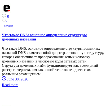
0
-
services
Что такое DNS: основное определение структуры
доменных названий
Что такое DNS: основное определение структуры доменных
названий DNS является собой децентрализованную структуру,
которая обеспечивает преобразование ясных человеку
доменных названий в числовые коды сетевых сетей.
Структура доменных имён функционирует как всемирный
реестр интернета, связывающий текстовые адреса с их
реальным размещением...
June 30, 2026
Read more