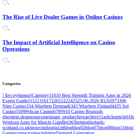
-
The Rise of Live Dealer Games in Online Casinos
-
The Impact of Artificial Intelligence on Casino
Operations
-
Categories
! Без рубрики
!Category
1
10
10 Best Strength Training Apps in 2026
Expert Guide
11
12
13
16
17
2
20
21
22
24
25
25.06.2026 RU0297
3
306
Nine Casino
334-Wizebets Denmark
343 Wizebets Finland
4
435 Sol
Casino
5
509Pelican Casino
6
7
8
9
910 Casino Bruno
alt-
eberstein.de
announcements
apr_prod
archive
archive11
article
article018
Workout Apps for Muscle Gain
Bet365
betting
biofuels-
scotland.co.uk
biosecindustrial.pt
blog
blog02
blog07
blog08
blog11
blog
Games
contact
contacts
dating
Demand Generation