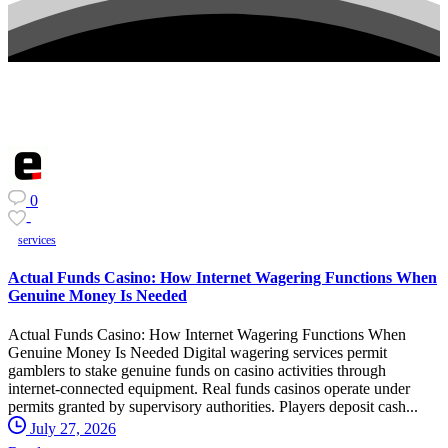
0
-
services
Actual Funds Casino: How Internet Wagering Functions When
Genuine Money Is Needed
Actual Funds Casino: How Internet Wagering Functions When
Genuine Money Is Needed Digital wagering services permit
gamblers to stake genuine funds on casino activities through
internet-connected equipment. Real funds casinos operate under
permits granted by supervisory authorities. Players deposit cash...
July 27, 2026