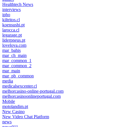
Healthtech News
interviews
ipho
kiltritos.cl
koensushi.pt
larocca.cl
legarage.pt
liderpneus.pt
lovelova.com
mar_bahis
mar_ch_main
mar_common_1
mar_common_2
mar_main
mar_pb_common
media
medicalsexcenter.cl
melhorcasino-online-portugal.com
melhorcasinoonlineportugal.com
Mobile
motolandim.pt
New Casino
New Video Chat Platform
news
news011