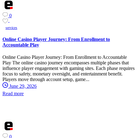
0
-
services
Online Casino Player Journey: From Enrollment to
Accountable Play
Online Casino Player Journey: From Enrollment to Accountable
Play The online casino journey encompasses multiple phases that
influence player engagement with gaming sites. Each phase requires
focus to safety, monetary oversight, and entertainment benefit.
Players move through account setup, game...
June 29, 2026
Read more
0