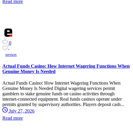
Read more
0
-
services
Actual Funds Casino: How Internet Wagering Functions When
Genuine Money Is Needed
Actual Funds Casino: How Internet Wagering Functions When
Genuine Money Is Needed Digital wagering services permit
gamblers to stake genuine funds on casino activities through
internet-connected equipment. Real funds casinos operate under
permits granted by supervisory authorities. Players deposit cash...
July 27, 2026
Read more