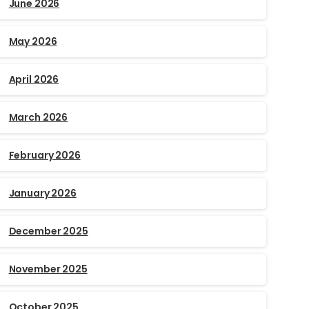
June 2026
May 2026
April 2026
March 2026
February 2026
January 2026
December 2025
November 2025
October 2025