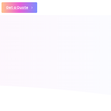
Get a Quote